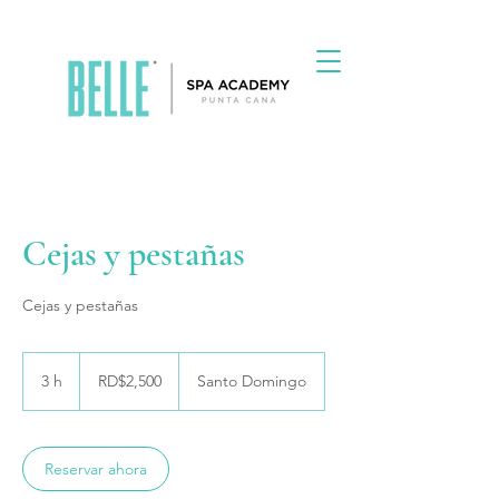
Cejas y pestañas
Cejas y pestañas
2,500
pesos
3 h
3
RD$2,500
Santo Domingo
dominicanos
h
Reservar ahora